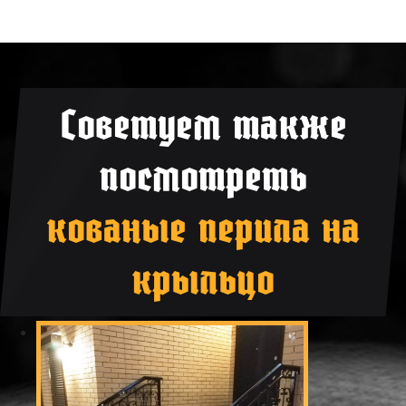
Советуем также
посмотреть
кованые перила на
крыльцо