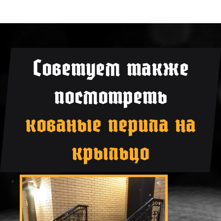
Советуем также
посмотреть
кованые перила на
крыльцо